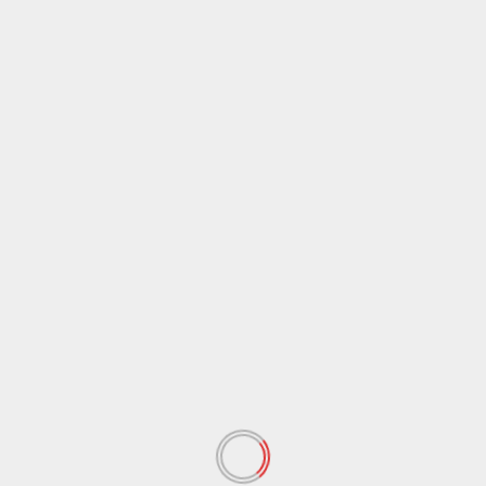
देश
पटना
बिहार
बॉलीवुड खबर
मनोरंजन
मौसम
राज्य
राष्ट्रवादी
राष्ट्रीय
विशेष
व्यापार
समारोह